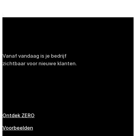
WebsiteZero.nl
Vanaf vandaag is je bedrijf
zichtbaar voor nieuwe klanten.
Beoordeeld met een 4.8/5
ZERO
Ontdek ZERO
Voorbeelden