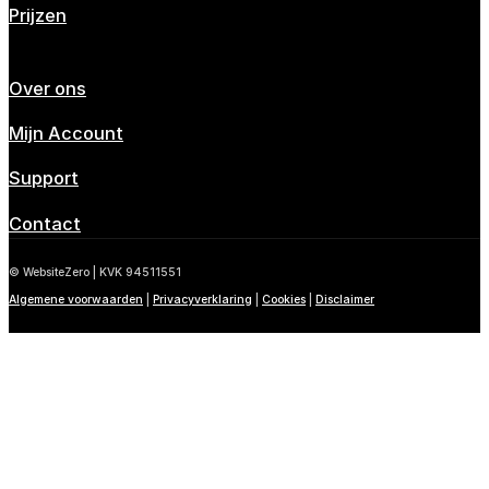
Prijzen
WebsiteZero
Over ons
Mijn Account
Support
Contact
© WebsiteZero | KVK 94511551
Algemene voorwaarden
|
Privacyverklaring
|
Cookies
|
Disclaimer