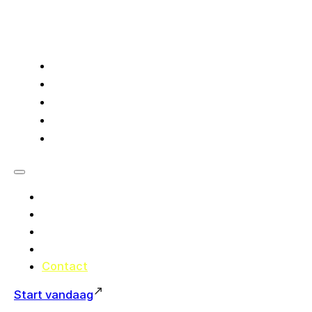
Ontdek ZERO
Voorbeelden
Prijzen
Over ons
Contact
Ontdek ZERO
Voorbeelden
Prijzen
Over ons
Contact
Start vandaag